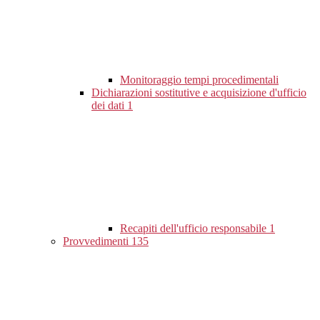
Monitoraggio tempi procedimentali
Dichiarazioni sostitutive e acquisizione d'ufficio
dei dati
1
Recapiti dell'ufficio responsabile
1
Provvedimenti
135