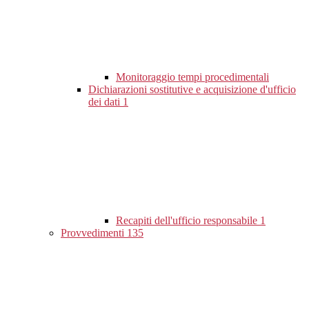
Monitoraggio tempi procedimentali
Dichiarazioni sostitutive e acquisizione d'ufficio
dei dati
1
Recapiti dell'ufficio responsabile
1
Provvedimenti
135