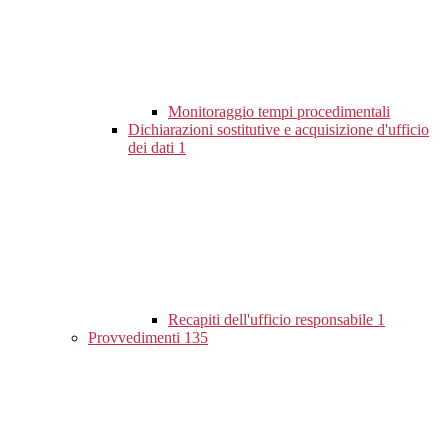
Monitoraggio tempi procedimentali
Dichiarazioni sostitutive e acquisizione d'ufficio
dei dati
1
Recapiti dell'ufficio responsabile
1
Provvedimenti
135