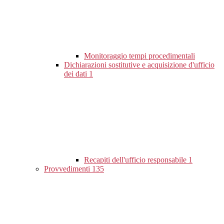
Monitoraggio tempi procedimentali
Dichiarazioni sostitutive e acquisizione d'ufficio
dei dati
1
Recapiti dell'ufficio responsabile
1
Provvedimenti
135