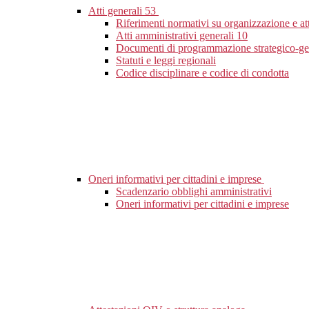
Atti generali
53
Riferimenti normativi su organizzazione e at
Atti amministrativi generali
10
Documenti di programmazione strategico-ge
Statuti e leggi regionali
Codice disciplinare e codice di condotta
Oneri informativi per cittadini e imprese
Scadenzario obblighi amministrativi
Oneri informativi per cittadini e imprese