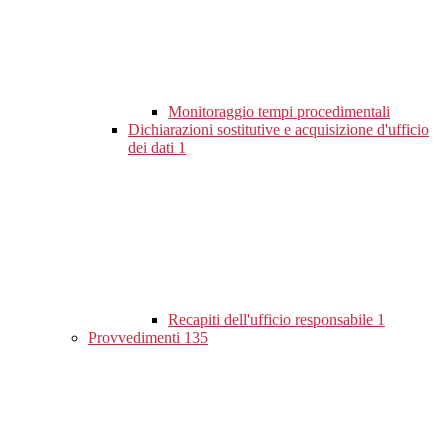
Monitoraggio tempi procedimentali
Dichiarazioni sostitutive e acquisizione d'ufficio
dei dati
1
Recapiti dell'ufficio responsabile
1
Provvedimenti
135