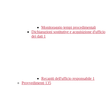
Monitoraggio tempi procedimentali
Dichiarazioni sostitutive e acquisizione d'ufficio
dei dati
1
Recapiti dell'ufficio responsabile
1
Provvedimenti
135