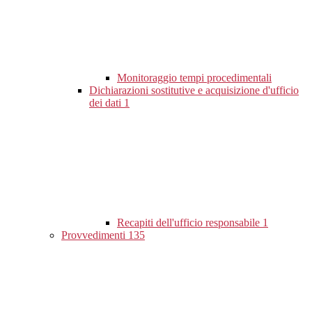
Monitoraggio tempi procedimentali
Dichiarazioni sostitutive e acquisizione d'ufficio
dei dati
1
Recapiti dell'ufficio responsabile
1
Provvedimenti
135