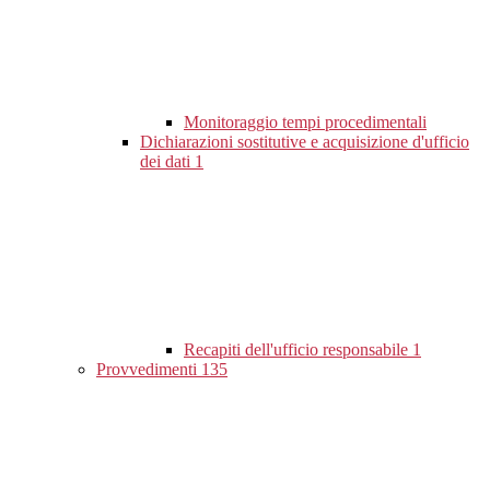
Monitoraggio tempi procedimentali
Dichiarazioni sostitutive e acquisizione d'ufficio
dei dati
1
Recapiti dell'ufficio responsabile
1
Provvedimenti
135