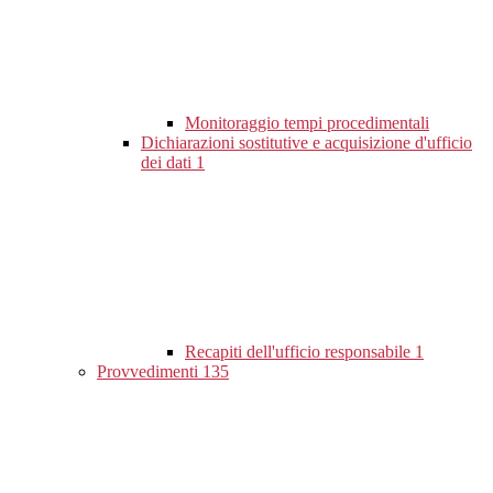
Monitoraggio tempi procedimentali
Dichiarazioni sostitutive e acquisizione d'ufficio
dei dati
1
Recapiti dell'ufficio responsabile
1
Provvedimenti
135