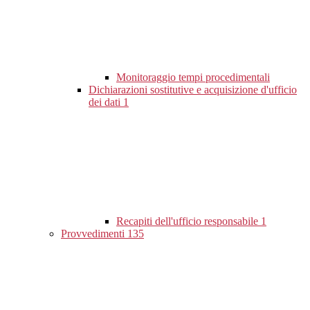
Monitoraggio tempi procedimentali
Dichiarazioni sostitutive e acquisizione d'ufficio
dei dati
1
Recapiti dell'ufficio responsabile
1
Provvedimenti
135