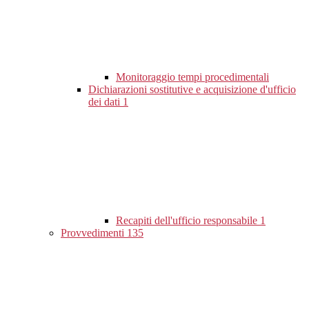
Monitoraggio tempi procedimentali
Dichiarazioni sostitutive e acquisizione d'ufficio
dei dati
1
Recapiti dell'ufficio responsabile
1
Provvedimenti
135