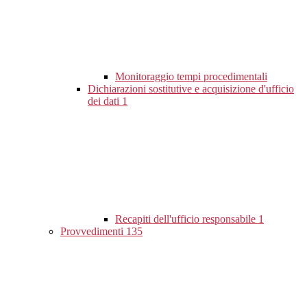
Monitoraggio tempi procedimentali
Dichiarazioni sostitutive e acquisizione d'ufficio
dei dati
1
Recapiti dell'ufficio responsabile
1
Provvedimenti
135