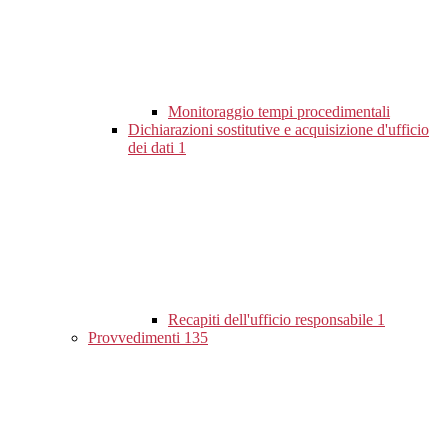
Monitoraggio tempi procedimentali
Dichiarazioni sostitutive e acquisizione d'ufficio
dei dati
1
Recapiti dell'ufficio responsabile
1
Provvedimenti
135